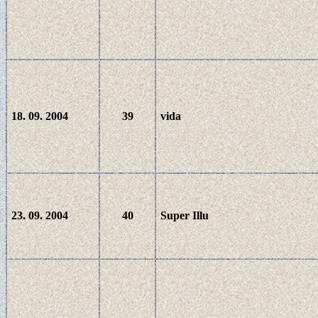
18. 09. 2004
39
vida
23. 09. 2004
40
Super Illu