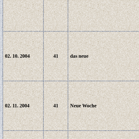
02. 10. 2004
41
das neue
02. 11. 2004
41
Neue Woche