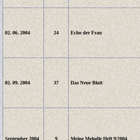
02. 06. 2004
24
Echo der Frau
02. 09. 2004
37
Das Neue Blatt
September 2004
9
Meine Melodie Heft 9/2004