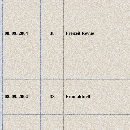
08. 09. 2004
38
Freizeit Revue
08. 09. 2004
38
Frau aktuell