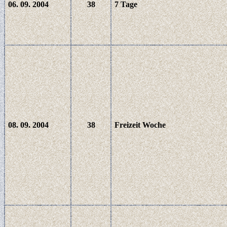
06. 09. 2004
38
7 Tage
08. 09. 2004
38
Freizeit Woche