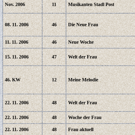
Nov. 2006
11
Musikanten Stadl Post
08. 11. 2006
46
Die Neue Frau
11. 11. 2006
46
Neue Woche
15. 11. 2006
47
Welt der Frau
46. KW
12
Meine Melodie
22. 11. 2006
48
Welt der Frau
22. 11. 2006
48
Woche der Frau
22. 11. 2006
48
Frau aktuell