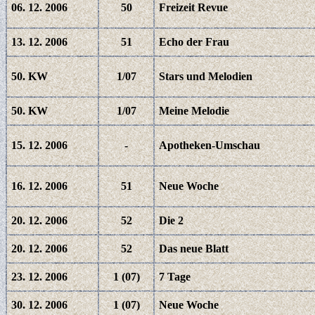
06. 12. 2006
50
Freizeit Revue
13. 12. 2006
51
Echo der Frau
50. KW
1/07
Stars und Melodien
50. KW
1/07
Meine Melodie
15. 12. 2006
-
Apotheken-Umschau
16. 12. 2006
51
Neue Woche
20. 12. 2006
52
Die 2
20. 12. 2006
52
Das neue Blatt
23. 12. 2006
1 (07)
7 Tage
30. 12. 2006
1 (07)
Neue Woche