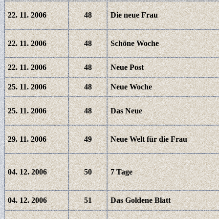
22. 11. 2006
48
Die neue Frau
22. 11. 2006
48
Schöne Woche
22. 11. 2006
48
Neue Post
25. 11. 2006
48
Neue Woche
25. 11. 2006
48
Das Neue
29. 11. 2006
49
Neue Welt für die Frau
04. 12. 2006
50
7 Tage
04. 12. 2006
51
Das Goldene Blatt