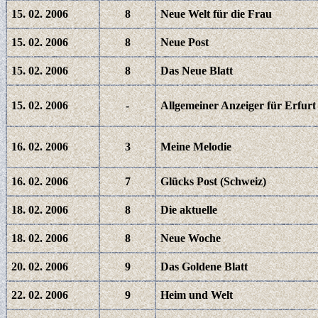
15. 02. 2006
8
Neue Welt für die Frau
15. 02. 2006
8
Neue Post
15. 02. 2006
8
Das Neue Blatt
15. 02. 2006
-
Allgemeiner Anzeiger für Erfurt
16. 02. 2006
3
Meine Melodie
16. 02. 2006
7
Glücks Post (Schweiz)
18. 02. 2006
8
Die aktuelle
18. 02. 2006
8
Neue Woche
20. 02. 2006
9
Das Goldene Blatt
22. 02. 2006
9
Heim und Welt