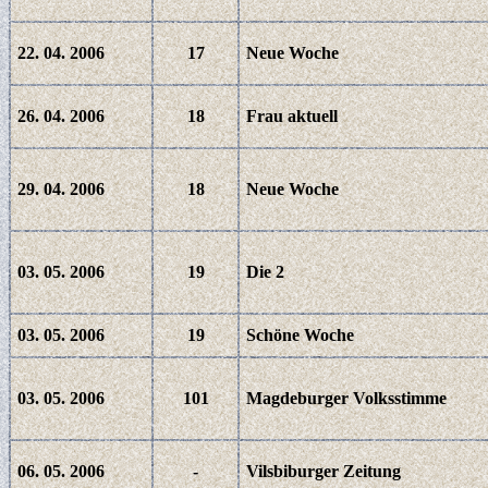
22. 04. 2006
17
Neue Woche
26. 04. 2006
18
Frau aktuell
29. 04. 2006
18
Neue Woche
03. 05. 2006
19
Die 2
03. 05. 2006
19
Schöne Woche
03. 05. 2006
101
Magdeburger Volksstimme
06. 05. 2006
-
Vilsbiburger Zeitung