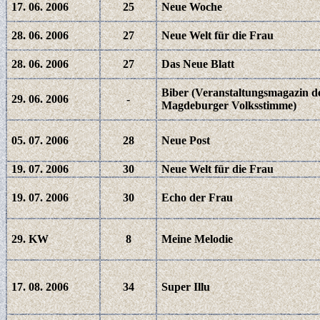
17. 06. 2006
25
Neue Woche
28. 06. 2006
27
Neue Welt für die Frau
28. 06. 2006
27
Das Neue Blatt
Biber (Veranstaltungsmagazin d
29. 06. 2006
-
Magdeburger Volksstimme)
05. 07. 2006
28
Neue Post
19. 07. 2006
30
Neue Welt für die Frau
19. 07. 2006
30
Echo der Frau
29. KW
8
Meine Melodie
17. 08. 2006
34
Super Illu