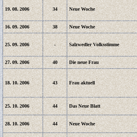
19. 08. 2006
34
Neue Woche
16. 09. 2006
38
Neue Woche
25. 09. 2006
-
Salzwedler Volksstimme
27. 09. 2006
40
Die neue Frau
18. 10. 2006
43
Frau aktuell
25. 10. 2006
44
Das Neue Blatt
28. 10. 2006
44
Neue Woche