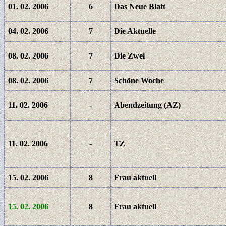
01. 02. 2006
6
Das Neue Blatt
04. 02. 2006
7
Die Aktuelle
08. 02. 2006
7
Die Zwei
08. 02. 2006
7
Schöne Woche
11. 02. 2006
-
Abendzeitung (AZ)
11. 02. 2006
-
TZ
15. 02. 2006
8
Frau aktuell
15. 02. 2006
8
Frau aktuell