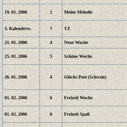
19. 01. 2006
2
Meine Melodie
3. Kalenderw.
?
TZ
21. 01. 2006
4
Neue Woche
25. 01. 2006
5
Schöne Woche
26. 01. 2006
4
Glücks Post (Schweiz)
01. 02. 2006
6
Freizeit Woche
01. 02. 2006
6
Freizeit Spaß