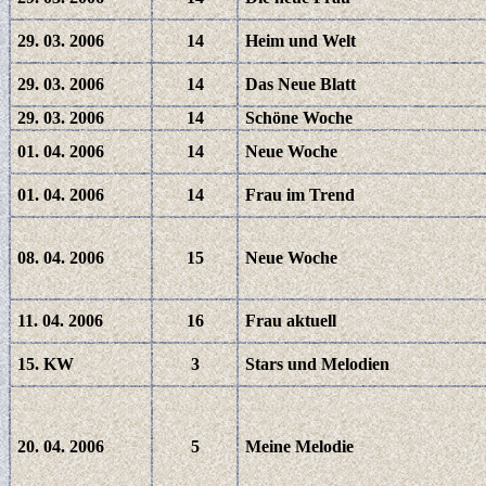
29. 03. 2006
14
Heim und Welt
29. 03. 2006
14
Das Neue Blatt
29. 03. 2006
14
Schöne Woche
01. 04. 2006
14
Neue Woche
01. 04. 2006
14
Frau im Trend
08. 04. 2006
15
Neue Woche
11. 04. 2006
16
Frau aktuell
15. KW
3
Stars und Melodien
20. 04. 2006
5
Meine Melodie