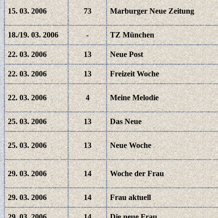
15. 03. 2006
73
Marburger Neue Zeitung
18./19. 03. 2006
-
TZ München
22. 03. 2006
13
Neue Post
22. 03. 2006
13
Freizeit Woche
22. 03. 2006
4
Meine Melodie
25. 03. 2006
13
Das Neue
25. 03. 2006
13
Neue Woche
29. 03. 2006
14
Woche der Frau
29. 03. 2006
14
Frau aktuell
29. 03. 2006
14
Die neue Frau