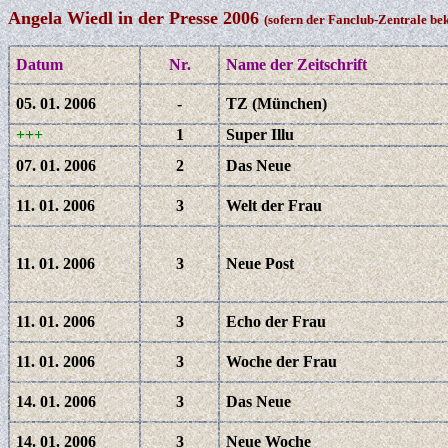
Angela Wiedl in der Presse 2006
(sofern der Fanclub-Zentrale be
Datum
Nr.
Name der Zeitschrift
05. 01. 2006
-
TZ (München)
+++
1
Super Illu
07. 01. 2006
2
Das Neue
11. 01. 2006
3
Welt der Frau
11. 01. 2006
3
Neue Post
11. 01. 2006
3
Echo der Frau
11. 01. 2006
3
Woche der Frau
14. 01. 2006
3
Das Neue
14. 01. 2006
3
Neue Woche